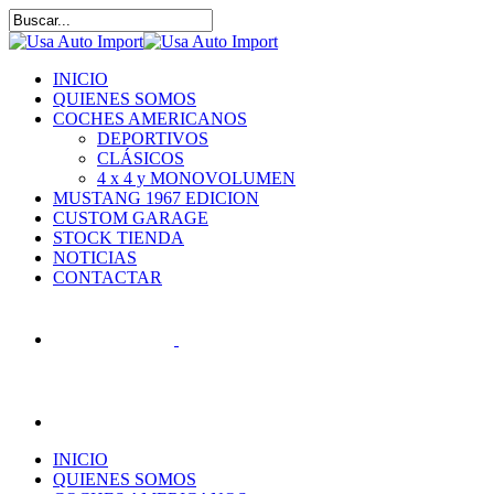
Skip
to
Close
main
Search
content
Menu
INICIO
QUIENES SOMOS
COCHES AMERICANOS
DEPORTIVOS
CLÁSICOS
4 x 4 y MONOVOLUMEN
MUSTANG 1967 EDICION
CUSTOM GARAGE
STOCK TIENDA
NOTICIAS
CONTACTAR
search
INICIO
QUIENES SOMOS