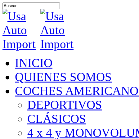
Skip
to
Close
main
Search
content
Menu
INICIO
QUIENES SOMOS
COCHES AMERICANO
DEPORTIVOS
CLÁSICOS
4 x 4 y MONOVOL