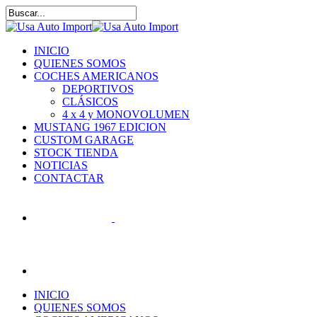
Skip
to
Close
main
Search
content
Menu
INICIO
QUIENES SOMOS
COCHES AMERICANOS
DEPORTIVOS
CLÁSICOS
4 x 4 y MONOVOLUMEN
MUSTANG 1967 EDICION
CUSTOM GARAGE
STOCK TIENDA
NOTICIAS
CONTACTAR
search
INICIO
QUIENES SOMOS