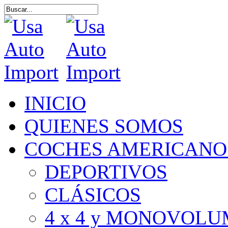
Skip
to
Close
main
Search
content
Menu
INICIO
QUIENES SOMOS
COCHES AMERICANO
DEPORTIVOS
CLÁSICOS
4 x 4 y MONOVOL