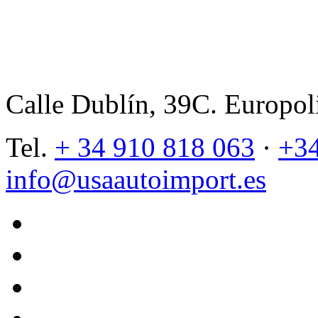
USA AUTO IMPORT
Calle Dublín, 39C. Europol
Tel.
+ 34 910 818 063
·
+34
info@usaautoimport.es
twitter
facebook
instagram
tiktok