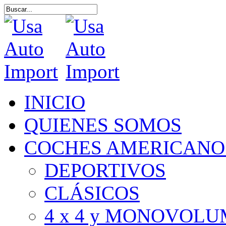
Skip
to
Close
main
Search
content
Menu
INICIO
QUIENES SOMOS
COCHES AMERICANO
DEPORTIVOS
CLÁSICOS
4 x 4 y MONOVOL