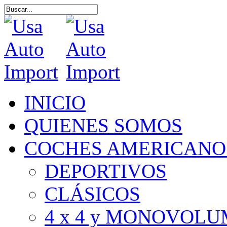
Skip
to
Close
main
Search
content
Menu
INICIO
QUIENES SOMOS
COCHES AMERICANO
DEPORTIVOS
CLÁSICOS
4 x 4 y MONOVOL